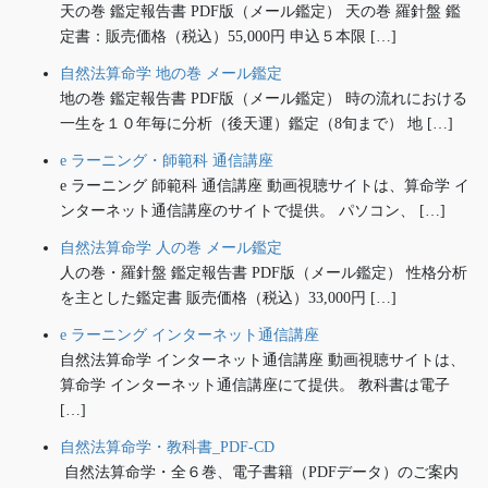
天の巻 鑑定報告書 PDF版（メール鑑定） 天の巻 羅針盤 鑑
定書：販売価格（税込）55,000円 申込５本限 […]
自然法算命学 地の巻 メール鑑定
地の巻 鑑定報告書 PDF版（メール鑑定） 時の流れにおける
一生を１０年毎に分析（後天運）鑑定（8旬まで） 地 […]
e ラーニング・師範科 通信講座
e ラーニング 師範科 通信講座 動画視聴サイトは、算命学 イ
ンターネット通信講座のサイトで提供。 パソコン、 […]
自然法算命学 人の巻 メール鑑定
人の巻・羅針盤 鑑定報告書 PDF版（メール鑑定） 性格分析
を主とした鑑定書 販売価格（税込）33,000円 […]
e ラーニング インターネット通信講座
自然法算命学 インターネット通信講座 動画視聴サイトは、
算命学 インターネット通信講座にて提供。 教科書は電子
[…]
自然法算命学・教科書_PDF-CD
自然法算命学・全６巻、電子書籍（PDFデータ）のご案内