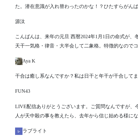
た。潜在意識が入れ替わったのかな！？ひたすらがん
源汰
​こんばんは、来年の元旦 西暦2024年1月1日の命式
天干一気格・律音・大半会して二象格。特徴的なので
Aya K
​干合は癒し系なんですか？私は日干と年干が干合して
FUN43
​LIVE配信ありがとうございます。ご質問なんですが
人が天中殺の事を教えたら、去年から信じ始める様に
ラブライト