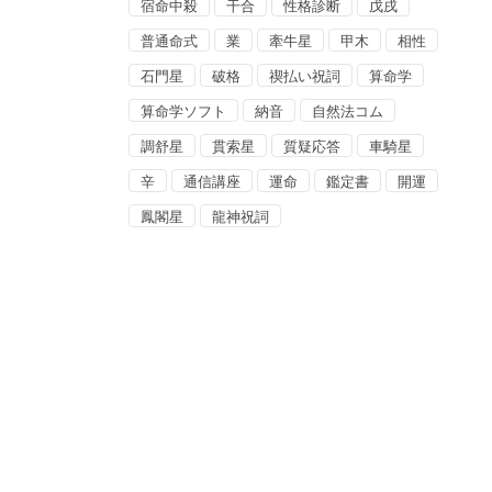
宿命中殺
干合
性格診断
戊戌
普通命式
業
牽牛星
甲木
相性
石門星
破格
禊払い祝詞
算命学
算命学ソフト
納音
自然法コム
調舒星
貫索星
質疑応答
車騎星
辛
通信講座
運命
鑑定書
開運
鳳閣星
龍神祝詞