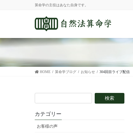
コ
ナ
算命学の主役はあなた自身です。
ン
ビ
テ
ゲ
ン
ー
ツ
シ
に
ョ
移
ン
動
に
移
動
HOME
算命学ブログ
お知らせ
304回目ライブ配信
カテゴリー
お客様の声