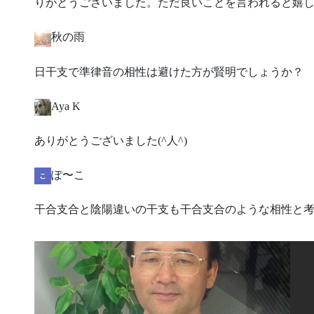
りがとうございました。ただ良いことを言われると嬉
秋の雨
​日干支で準律音の相性は避けた方が賢明でしょうか？
Aya K
​ありがとうございました(^人^)
ぽ〜こ
​干合支合と陰陽違いの干支も干合支合のような相性と