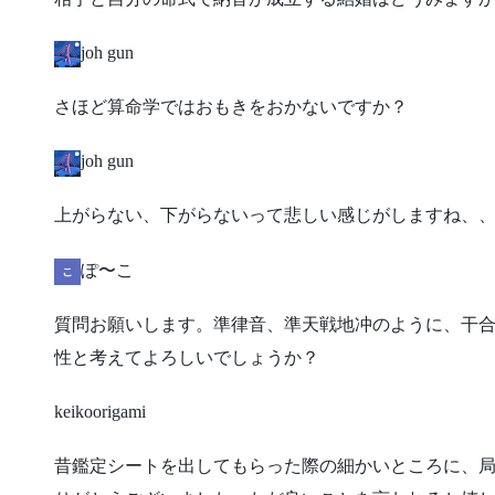
joh gun
​さほど算命学ではおもきをおかないですか？
joh gun
​上がらない、下がらないって悲しい感じがしますね、
ぽ〜こ
​質問お願いします。準律音、準天戦地冲のように、干
性と考えてよろしいでしょうか？
keikoorigami
​昔鑑定シートを出してもらった際の細かいところに、