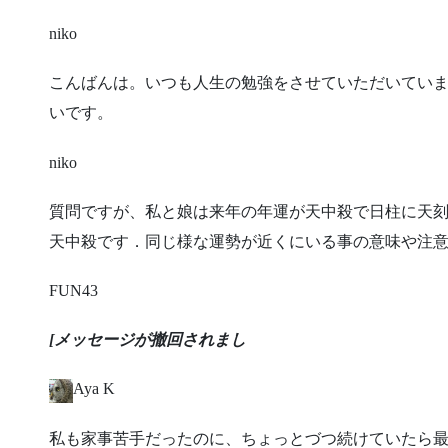
niko
​こんばんは。いつも人生の勉強をさせていただいてい
いです。
niko
​質問ですが、私と娘は来年の年運が天中殺で日柱に天
天中殺です．同じ様な運勢が近くにいる事の意味や注
FUN43
[メッセージが撤回されまし
Aya K
​私も家事苦手だったのに、ちょっとづつ続けていたら