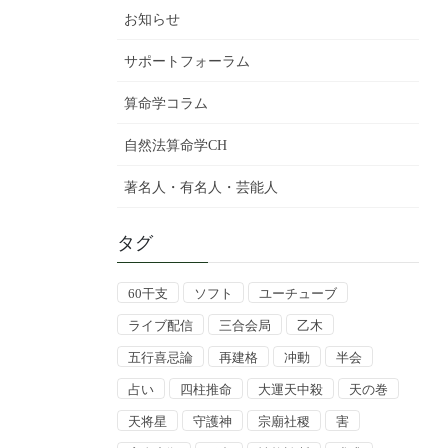
お知らせ
サポートフォーラム
算命学コラム
自然法算命学CH
著名人・有名人・芸能人
タグ
60干支
ソフト
ユーチューブ
ライブ配信
三合会局
乙木
五行喜忌論
再建格
冲動
半会
占い
四柱推命
大運天中殺
天の巻
天将星
守護神
宗廟社稷
害