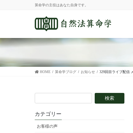
コ
ナ
算命学の主役はあなた自身です。
ン
ビ
テ
ゲ
ン
ー
ツ
シ
に
ョ
移
ン
動
に
移
動
HOME
算命学ブログ
お知らせ
329回目ライブ配信
カテゴリー
お客様の声