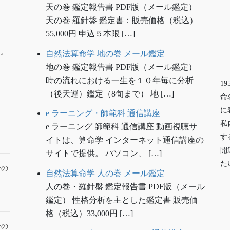
天の巻 鑑定報告書 PDF版（メール鑑定）
天の巻 羅針盤 鑑定書：販売価格（税込）
55,000円 申込５本限 […]
し
自然法算命学 地の巻 メール鑑定
地の巻 鑑定報告書 PDF版（メール鑑定）
時の流れにおける一生を１０年毎に分析
1
（後天運）鑑定（8旬まで） 地 […]
命
に
e ラーニング・師範科 通信講座
私
e ラーニング 師範科 通信講座 動画視聴サ
す
イトは、算命学 インターネット通信講座の
開
サイトで提供。 パソコン、 […]
た
ーの
自然法算命学 人の巻 メール鑑定
人の巻・羅針盤 鑑定報告書 PDF版（メール
鑑定） 性格分析を主とした鑑定書 販売価
格（税込）33,000円 […]
ーの