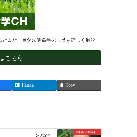
はたまた、自然法算命学の占技も詳しく解説。
はこちら
Hatena
Copy
自然法算命学CH
次の記事