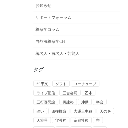
お知らせ
サポートフォーラム
算命学コラム
自然法算命学CH
著名人・有名人・芸能人
タグ
60干支
ソフト
ユーチューブ
ライブ配信
三合会局
乙木
五行喜忌論
再建格
冲動
半会
占い
四柱推命
大運天中殺
天の巻
天将星
守護神
宗廟社稷
害