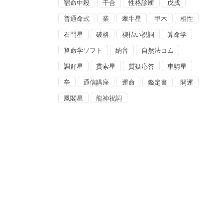
宿命中殺
干合
性格診断
戊戌
普通命式
業
牽牛星
甲木
相性
石門星
破格
禊払い祝詞
算命学
算命学ソフト
納音
自然法コム
調舒星
貫索星
質疑応答
車騎星
辛
通信講座
運命
鑑定書
開運
鳳閣星
龍神祝詞