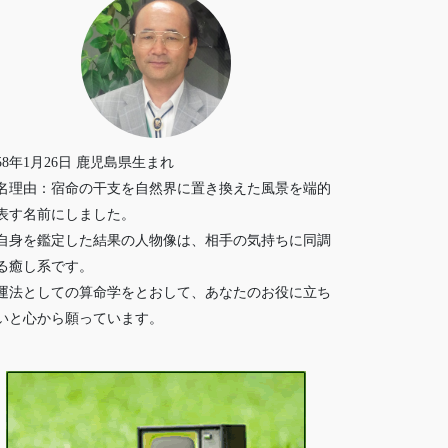
958年1月26日 鹿児島県生まれ
名理由：宿命の干支を自然界に置き換えた風景を端的
表す名前にしました。
自身を鑑定した結果の人物像は、相手の気持ちに同調
る癒し系です。
運法としての算命学をとおして、あなたのお役に立ち
いと心から願っています。