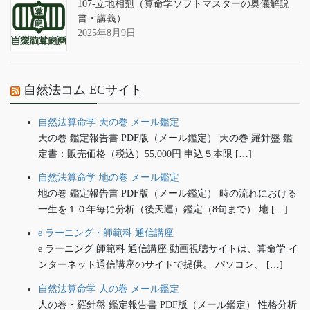
107-立地相剋（算命学ソフトマスターの奥儀解説
書・講義）
2025年8月9日
自然法コム ECサイト
自然法算命学 天の巻 メール鑑定
天の巻 鑑定報告書 PDF版（メール鑑定） 天の巻 羅針盤 鑑
定書：販売価格（税込）55,000円 申込５本限 […]
自然法算命学 地の巻 メール鑑定
地の巻 鑑定報告書 PDF版（メール鑑定） 時の流れにおける
一生を１０年毎に分析（後天運）鑑定（8旬まで） 地 […]
e ラーニング・師範科 通信講座
e ラーニング 師範科 通信講座 動画視聴サイトは、算命学 イ
ンターネット通信講座のサイトで提供。 パソコン、 […]
自然法算命学 人の巻 メール鑑定
人の巻・羅針盤 鑑定報告書 PDF版（メール鑑定） 性格分析