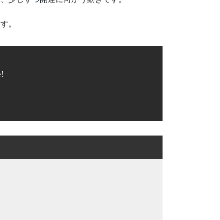
ます。
!