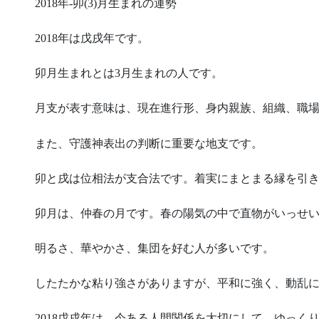
2018年-卯(3)月生まれの運勢
2018年は戊戌年です。
卯月生まれとは3月生まれの人です。
月支が表す意味は、現在進行形、身内親族、組織、職
また、守護神表出の判断に重要な地支です。
卯と戌は位相法が支合法です。着実にまとまる縁を引
卯月は、仲春の月です。春の陽気の中で直物がいっせ
明るさ、華やかさ、集団を好む人が多いです。
したたかな粘り強さがありますが、平和に強く、動乱
2018戊戌年は、今ある人間関係を大切にして、ゆっく