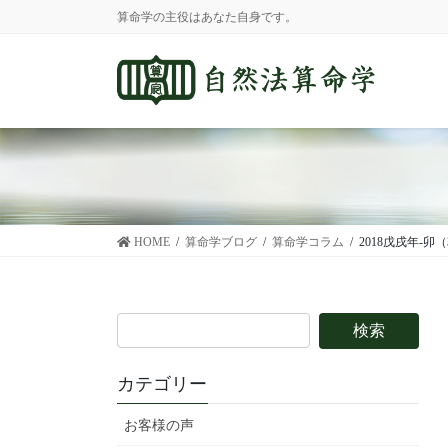
コ
ナ
算命学の主役はあなた自身です。
ン
ビ
テ
ゲ
ン
ー
ツ
シ
に
ョ
移
ン
動
に
移
動
HOME
算命学ブログ
算命学コラム
2018戊戌年-
カテゴリー
お客様の声