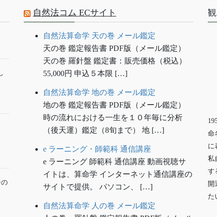
自然法コム ECサイト
観
自然法算命学 天の巻 メール鑑定
天の巻 鑑定報告書 PDF版（メール鑑定）
天の巻 羅針盤 鑑定書：販売価格（税込）
し
55,000円 申込５本限 […]
自然法算命学 地の巻 メール鑑定
地の巻 鑑定報告書 PDF版（メール鑑定）
時の流れにおける一生を１０年毎に分析
1
（後天運）鑑定（8旬まで） 地 […]
命
に
e ラーニング・師範科 通信講座
私
e ラーニング 師範科 通信講座 動画視聴サ
す
イトは、算命学 インターネット通信講座の
ーの
開
サイトで提供。 パソコン、 […]
た
自然法算命学 人の巻 メール鑑定