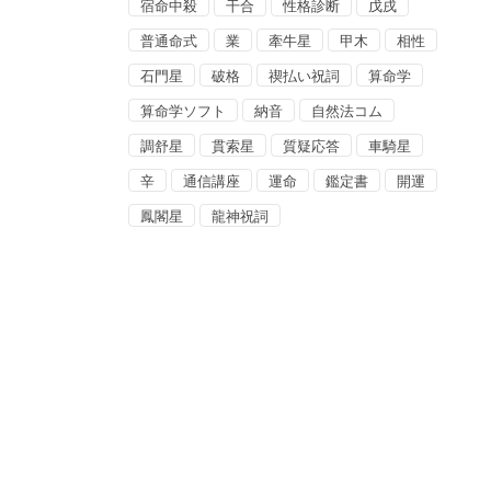
宿命中殺
干合
性格診断
戊戌
普通命式
業
牽牛星
甲木
相性
石門星
破格
禊払い祝詞
算命学
算命学ソフト
納音
自然法コム
調舒星
貫索星
質疑応答
車騎星
辛
通信講座
運命
鑑定書
開運
鳳閣星
龍神祝詞