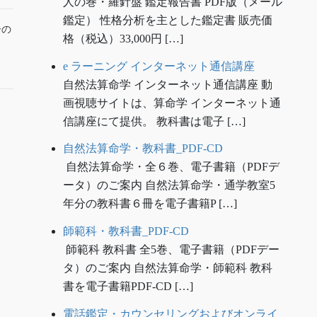
人の巻・羅針盤 鑑定報告書 PDF版（メール
鑑定） 性格分析を主とした鑑定書 販売価
ーの
格（税込）33,000円 […]
e ラーニング インターネット通信講座
自然法算命学 インターネット通信講座 動
画視聴サイトは、算命学 インターネット通
信講座にて提供。 教科書は電子 […]
自然法算命学・教科書_PDF-CD
自然法算命学・全６巻、電子書籍（PDFデ
ータ）のご案内 自然法算命学・通学教室5
年分の教科書６冊を電子書籍P […]
師範科・教科書_PDF-CD
師範科 教科書 全5巻、電子書籍（PDFデー
タ）のご案内 自然法算命学・師範科 教科
書を電子書籍PDF-CD […]
電話鑑定・カウンセリングおよびオンライ