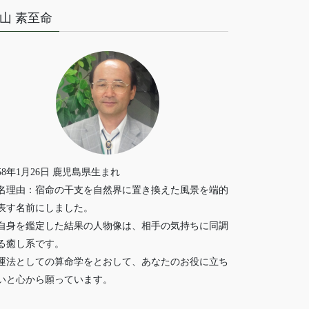
山 素至命
958年1月26日 鹿児島県生まれ
名理由：宿命の干支を自然界に置き換えた風景を端的
表す名前にしました。
自身を鑑定した結果の人物像は、相手の気持ちに同調
る癒し系です。
運法としての算命学をとおして、あなたのお役に立ち
いと心から願っています。