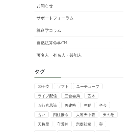
お知らせ
サポートフォーラム
算命学コラム
自然法算命学CH
著名人・有名人・芸能人
タグ
60干支
ソフト
ユーチューブ
ライブ配信
三合会局
乙木
五行喜忌論
再建格
冲動
半会
占い
四柱推命
大運天中殺
天の巻
天将星
守護神
宗廟社稷
害