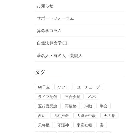
お知らせ
サポートフォーラム
算命学コラム
自然法算命学CH
著名人・有名人・芸能人
タグ
60干支
ソフト
ユーチューブ
ライブ配信
三合会局
乙木
五行喜忌論
再建格
冲動
半会
占い
四柱推命
大運天中殺
天の巻
天将星
守護神
宗廟社稷
害