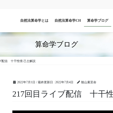
自然法算命学とは
自然法算命学CH
算命学ブログ
算命学ブログ
イブ配信 十干性情 己土解説
2022年7月1日
/ 最終更新日 :
2022年7月4日
観山素至命
217回目ライブ配信 十干