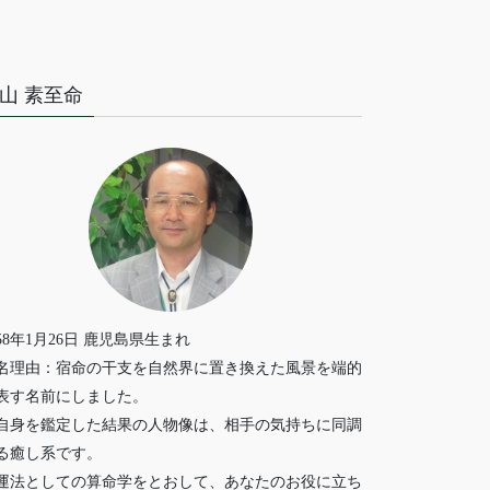
山 素至命
958年1月26日 鹿児島県生まれ
名理由：宿命の干支を自然界に置き換えた風景を端的
表す名前にしました。
自身を鑑定した結果の人物像は、相手の気持ちに同調
る癒し系です。
運法としての算命学をとおして、あなたのお役に立ち