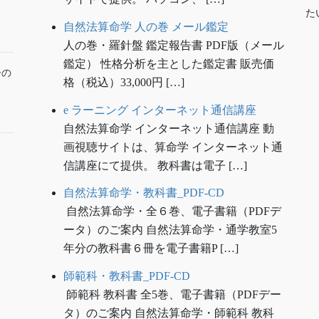
た
自然法算命学 人の巻 メール鑑定
人の巻・羅針盤 鑑定報告書 PDF版（メール
鑑定） 性格分析を主とした鑑定書 販売価
ーの
格（税込）33,000円 […]
e ラーニング インターネット通信講座
自然法算命学 インターネット通信講座 動
画視聴サイトは、算命学 インターネット通
信講座にて提供。 教科書は電子 […]
自然法算命学・教科書_PDF-CD
自然法算命学・全６巻、電子書籍（PDFデ
ータ）のご案内 自然法算命学・通学教室5
年分の教科書６冊を電子書籍P […]
師範科・教科書_PDF-CD
師範科 教科書 全5巻、電子書籍（PDFデー
タ）のご案内 自然法算命学・師範科 教科