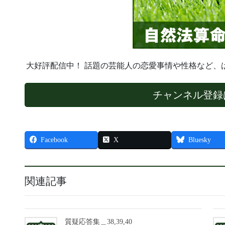
大好評配信中！ 話題の芸能人の恋愛事情や性格など、
チャンネル登録
Facebook
X
Bluesky
関連記事
質疑応答集＿38,39,40