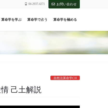
04-2937-4271
お問い合わせ
算命学を学ぶ
算命学で占う
算命学を極める
自然法算命学CH
性情 己土解説