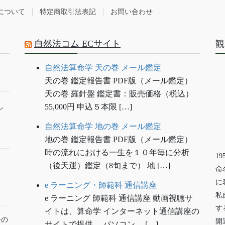
について
特定商取引法表記
お問い合わせ
自然法コム ECサイト
観
自然法算命学 天の巻 メール鑑定
天の巻 鑑定報告書 PDF版（メール鑑定）
天の巻 羅針盤 鑑定書：販売価格（税込）
し
55,000円 申込５本限 […]
自然法算命学 地の巻 メール鑑定
地の巻 鑑定報告書 PDF版（メール鑑定）
時の流れにおける一生を１０年毎に分析
1
（後天運）鑑定（8旬まで） 地 […]
命
に
e ラーニング・師範科 通信講座
私
e ラーニング 師範科 通信講座 動画視聴サ
す
イトは、算命学 インターネット通信講座の
ーの
開
サイトで提供。 パソコン、 […]