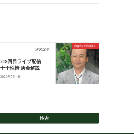
自然法算命学CH
次の記事
218回目ライブ配信
十干性情 庚金解説
2022年7月4日