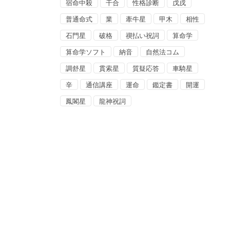
宿命中殺
干合
性格診断
戊戌
普通命式
業
牽牛星
甲木
相性
石門星
破格
禊払い祝詞
算命学
算命学ソフト
納音
自然法コム
調舒星
貫索星
質疑応答
車騎星
辛
通信講座
運命
鑑定書
開運
鳳閣星
龍神祝詞