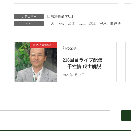
自然法算命学CH
カテゴリー
丁火
丙火
乙木
己土
戊土
甲木
開運法
タグ
自然法算命学CH
前の記事
216回目ライブ配信
十干性情 戊土解説
2022年6月28日