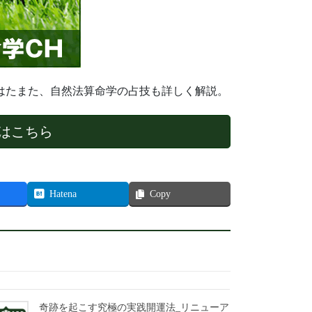
はたまた、自然法算命学の占技も詳しく解説。
はこちら
Hatena
Copy
奇跡を起こす究極の実践開運法_リニューア