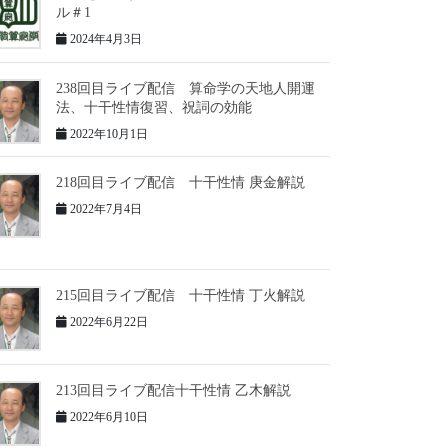
ル＃1
2024年4月3日
238回目ライブ配信 算命学の天地人開運
法、十干性情復習、祝詞の効能
2022年10月1日
218回目ライブ配信 十干性情 庚金解説
2022年7月4日
215回目ライブ配信 十干性情 丁火解説
2022年6月22日
213回目ライブ配信十干性情 乙木解説
2022年6月10日