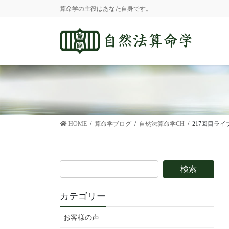
コ
ナ
算命学の主役はあなた自身です。
ン
ビ
テ
ゲ
ン
ー
ツ
シ
に
ョ
移
ン
動
に
移
動
HOME
算命学ブログ
自然法算命学CH
217回目ラ
カテゴリー
お客様の声