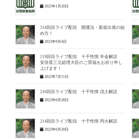
2025年1月20日
314回目ライブ配信 開運法・新規出発の始
め方！
2023年9月4日
219回目ライブ配信 十干性情 辛金解説
安倍晋三元総理大臣のご冥福をお祈り申し
上げます！
2022年7月11日
216回目ライブ配信 十干性情 戊土解説
2022年6月28日
214回目ライブ配信 十干性情 丙火解説
2022年6月20日