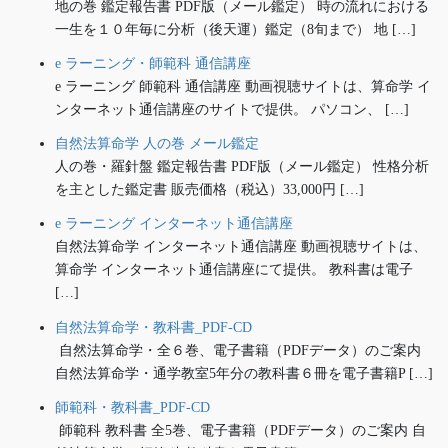
地の巻 鑑定報告書 PDF版（メール鑑定） 時の流れにおける
一生を１０年毎に分析（後天運）鑑定（8旬まで） 地 […]
e ラーニング・師範科 通信講座
e ラーニング 師範科 通信講座 動画視聴サイトは、算命学 イ
ンターネット通信講座のサイトで提供。 パソコン、 […]
自然法算命学 人の巻 メール鑑定
人の巻・羅針盤 鑑定報告書 PDF版（メール鑑定） 性格分析
を主とした鑑定書 販売価格（税込）33,000円 […]
e ラーニング インターネット通信講座
自然法算命学 インターネット通信講座 動画視聴サイトは、
算命学 インターネット通信講座にて提供。 教科書は電子
[…]
自然法算命学・教科書_PDF-CD
自然法算命学・全６巻、電子書籍（PDFデータ）のご案内
自然法算命学・通学教室5年分の教科書６冊を電子書籍P […]
師範科・教科書_PDF-CD
師範科 教科書 全5巻、電子書籍（PDFデータ）のご案内 自