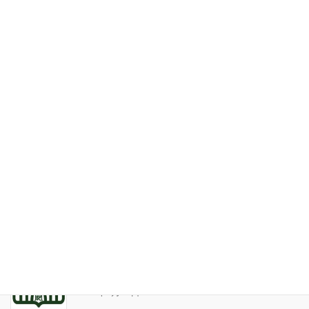
特定商取引法表記
お問い合わせ
最近の投稿
家系が途絶えるときの家族の人間関係
2026年7月31日
天の巻・鑑定書 ありがとうございました
2026年3月21日
算命学ソフトのバグについて
2025年9月13日