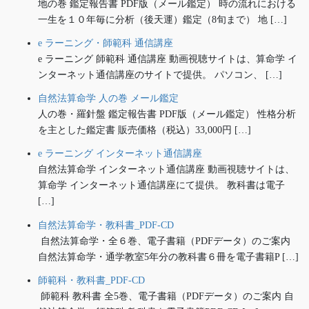
地の巻 鑑定報告書 PDF版（メール鑑定） 時の流れにおける
一生を１０年毎に分析（後天運）鑑定（8旬まで） 地 […]
e ラーニング・師範科 通信講座
e ラーニング 師範科 通信講座 動画視聴サイトは、算命学 イ
ンターネット通信講座のサイトで提供。 パソコン、 […]
自然法算命学 人の巻 メール鑑定
人の巻・羅針盤 鑑定報告書 PDF版（メール鑑定） 性格分析
を主とした鑑定書 販売価格（税込）33,000円 […]
e ラーニング インターネット通信講座
自然法算命学 インターネット通信講座 動画視聴サイトは、
算命学 インターネット通信講座にて提供。 教科書は電子
[…]
自然法算命学・教科書_PDF-CD
自然法算命学・全６巻、電子書籍（PDFデータ）のご案内
自然法算命学・通学教室5年分の教科書６冊を電子書籍P […]
師範科・教科書_PDF-CD
師範科 教科書 全5巻、電子書籍（PDFデータ）のご案内 自