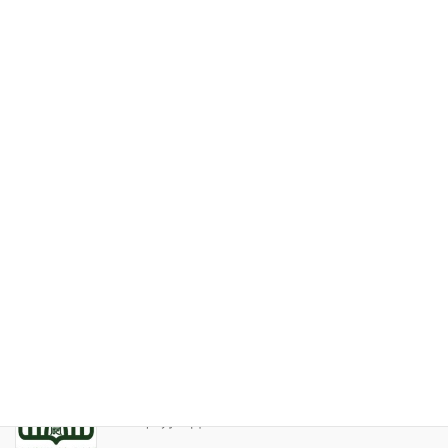
特定商取引法表記
お問い合わせ
最近の投稿
家系が途絶えるときの家族の人間関係
2026年7月31日
天の巻・鑑定書 ありがとうございました
2026年3月21日
算命学ソフトのバグについて
2025年9月13日