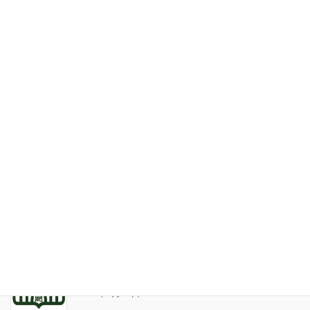
特定商取引法表記
お問い合わせ
最近の投稿
家系が途絶えるときの家族の人間関係
2026年7月31日
天の巻・鑑定書 ありがとうございました
2026年3月21日
算命学ソフトのバグについて
2025年9月13日