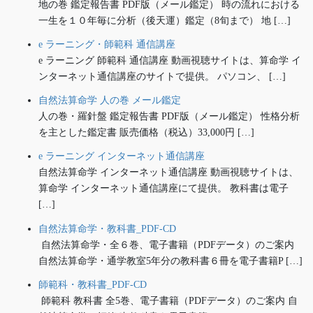
地の巻 鑑定報告書 PDF版（メール鑑定） 時の流れにおける
一生を１０年毎に分析（後天運）鑑定（8旬まで） 地 […]
e ラーニング・師範科 通信講座
e ラーニング 師範科 通信講座 動画視聴サイトは、算命学 イ
ンターネット通信講座のサイトで提供。 パソコン、 […]
自然法算命学 人の巻 メール鑑定
人の巻・羅針盤 鑑定報告書 PDF版（メール鑑定） 性格分析
を主とした鑑定書 販売価格（税込）33,000円 […]
e ラーニング インターネット通信講座
自然法算命学 インターネット通信講座 動画視聴サイトは、
算命学 インターネット通信講座にて提供。 教科書は電子
[…]
自然法算命学・教科書_PDF-CD
自然法算命学・全６巻、電子書籍（PDFデータ）のご案内
自然法算命学・通学教室5年分の教科書６冊を電子書籍P […]
師範科・教科書_PDF-CD
師範科 教科書 全5巻、電子書籍（PDFデータ）のご案内 自