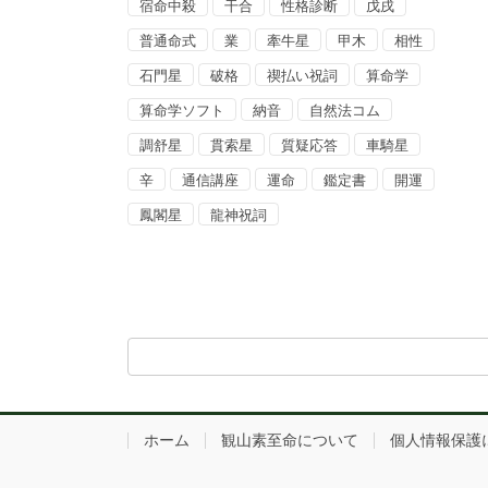
宿命中殺
干合
性格診断
戊戌
普通命式
業
牽牛星
甲木
相性
石門星
破格
禊払い祝詞
算命学
算命学ソフト
納音
自然法コム
調舒星
貫索星
質疑応答
車騎星
辛
通信講座
運命
鑑定書
開運
鳳閣星
龍神祝詞
ホーム
観山素至命について
個人情報保護