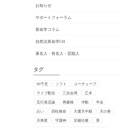
お知らせ
サポートフォーラム
算命学コラム
自然法算命学CH
著名人・有名人・芸能人
タグ
60干支
ソフト
ユーチューブ
ライブ配信
三合会局
乙木
五行喜忌論
再建格
冲動
半会
占い
四柱推命
大運天中殺
天の巻
天将星
守護神
宗廟社稷
害