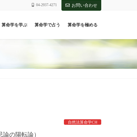
04-2937-4271
お問い合わせ
算命学を学ぶ
算命学で占う
算命学を極める
自然法算命学CH
喜忌論の陽転論）