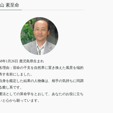
山 素至命
958年1月26日 鹿児島県生まれ
名理由：宿命の干支を自然界に置き換えた風景を端的
表す名前にしました。
自身を鑑定した結果の人物像は、相手の気持ちに同調
る癒し系です。
運法としての算命学をとおして、あなたのお役に立ち
いと心から願っています。