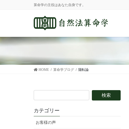
コ
ナ
算命学の主役はあなた自身です。
ン
ビ
テ
ゲ
ン
ー
ツ
シ
に
ョ
移
ン
動
に
移
動
HOME
算命学ブログ
陽転論
カテゴリー
お客様の声