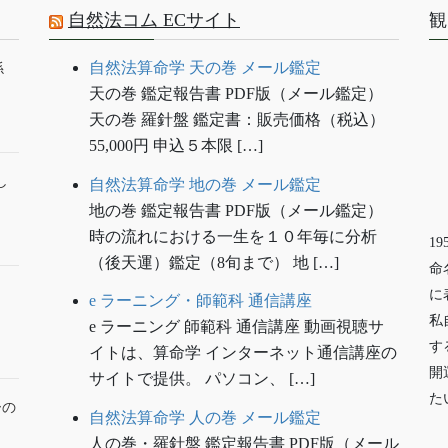
自然法コム ECサイト
観
自然法算命学 天の巻 メール鑑定
係
天の巻 鑑定報告書 PDF版（メール鑑定）
天の巻 羅針盤 鑑定書：販売価格（税込）
55,000円 申込５本限 […]
し
自然法算命学 地の巻 メール鑑定
地の巻 鑑定報告書 PDF版（メール鑑定）
時の流れにおける一生を１０年毎に分析
1
（後天運）鑑定（8旬まで） 地 […]
命
に
e ラーニング・師範科 通信講座
私
e ラーニング 師範科 通信講座 動画視聴サ
す
イトは、算命学 インターネット通信講座の
開
サイトで提供。 パソコン、 […]
た
ーの
自然法算命学 人の巻 メール鑑定
人の巻・羅針盤 鑑定報告書 PDF版（メール