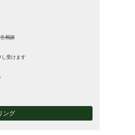
人生相談
を申し受けます
い
リング