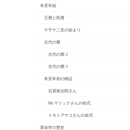
冬至年始
王暦と民暦
十干十二支の始まり
古代の暦
古代の暦-2
古代の暦-3
冬至年初の検証
石原裕次郎さん
Mr.マリックさんの命式
イモトアヤコさんの命式
算命学の歴史