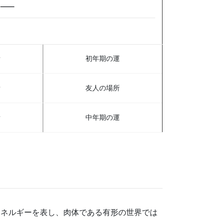
 —
所
初年期の運
所
友人の場所
所
中年期の運
エネルギーを表し、肉体である有形の世界では