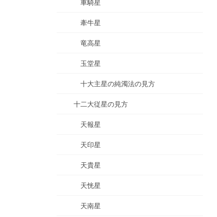
車騎星
牽牛星
竜高星
玉堂星
十大主星の純濁法の見方
十二大従星の見方
天報星
天印星
天貴星
天恍星
天南星