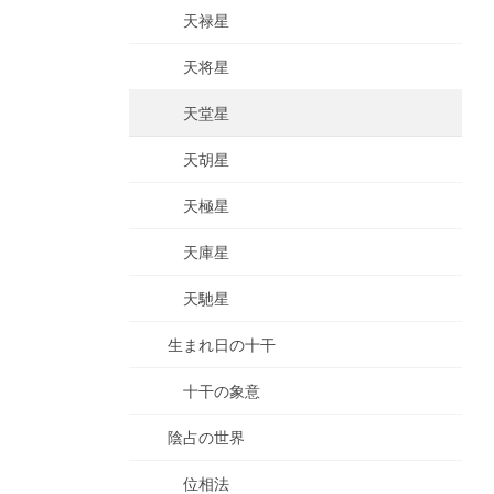
天禄星
天将星
天堂星
天胡星
天極星
天庫星
天馳星
生まれ日の十干
十干の象意
陰占の世界
位相法