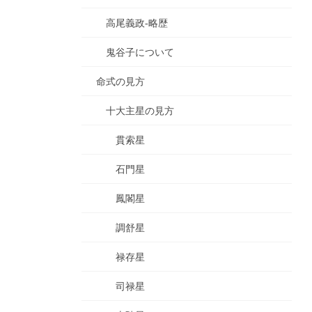
高尾義政-略歴
鬼谷子について
命式の見方
十大主星の見方
貫索星
石門星
鳳閣星
調舒星
禄存星
司禄星