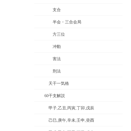
支合
半会・三合会局
方三位
冲動
害法
刑法
天干一気格
60干支解説
甲子,乙丑,丙寅,丁卯,戊辰
己巳,庚午,辛未,壬申,癸酉