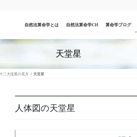
自然法算命学とは
自然法算命学CH
算命学ブログ
天堂星
十二大従星の見方
天堂星
人体図の天堂星