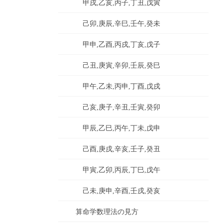
甲戌,乙亥,丙子,丁丑,戊寅
己卯,庚辰,辛巳,壬午,癸未
甲申,乙酉,丙戌,丁亥,戊子
己丑,庚寅,辛卯,壬辰,癸巳
甲午,乙未,丙申,丁酉,戊戌
己亥,庚子,辛丑,壬寅,癸卯
甲辰,乙巳,丙午,丁未,戊申
己酉,庚戌,辛亥,壬子,癸丑
甲寅,乙卯,丙辰,丁巳,戊午
己未,庚申,辛酉,壬戌,癸亥
算命学数理法の見方