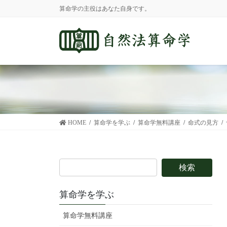
コ
ナ
算命学の主役はあなた自身です。
ン
ビ
テ
ゲ
ン
ー
ツ
シ
に
ョ
移
ン
動
に
移
動
HOME
算命学を学ぶ
算命学無料講座
命式の見方
算命学を学ぶ
算命学無料講座