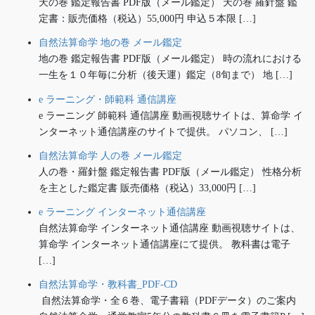
天の巻 鑑定報告書 PDF版（メール鑑定） 天の巻 羅針盤 鑑
定書：販売価格（税込）55,000円 申込５本限 […]
自然法算命学 地の巻 メール鑑定
地の巻 鑑定報告書 PDF版（メール鑑定） 時の流れにおける
一生を１０年毎に分析（後天運）鑑定（8旬まで） 地 […]
e ラーニング・師範科 通信講座
e ラーニング 師範科 通信講座 動画視聴サイトは、算命学 イ
ンターネット通信講座のサイトで提供。 パソコン、 […]
自然法算命学 人の巻 メール鑑定
人の巻・羅針盤 鑑定報告書 PDF版（メール鑑定） 性格分析
を主とした鑑定書 販売価格（税込）33,000円 […]
e ラーニング インターネット通信講座
自然法算命学 インターネット通信講座 動画視聴サイトは、
算命学 インターネット通信講座にて提供。 教科書は電子
[…]
自然法算命学・教科書_PDF-CD
自然法算命学・全６巻、電子書籍（PDFデータ）のご案内